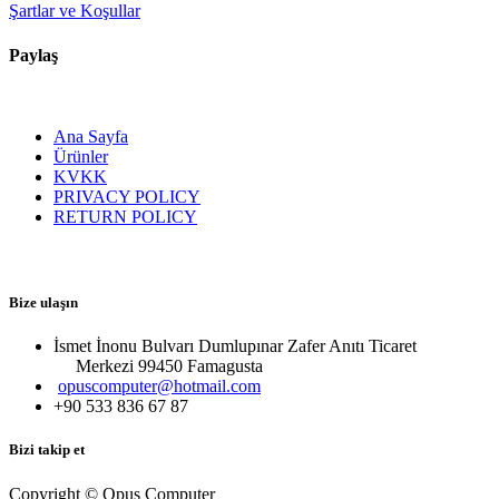
Şartlar ve Koşullar
Paylaş
Ana Sayfa
Ürünler
KVKK
PRIVACY POLICY
RETURN POLICY
Bize ulaşın
İsmet İnonu Bulvarı Dumlupınar Zafer Anıtı Ticaret
Merkezi 99450 Famagust​a
opuscomputer@hotmail.com
+90 533 836 67 87
Bizi takip et
Copyright © Opus Computer